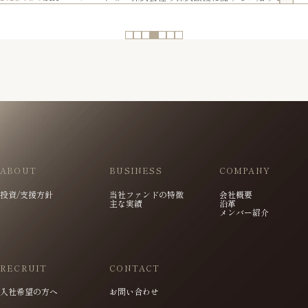
...
2
3
4
5
6
...
ABOUT
BUSINESS
COMPANY
投資/支援方針
当社ファンドの特徴
会社概要
主な実績
沿革
メンバー紹介
RECRUIT
CONTACT
入社希望の方へ
お問い合わせ