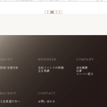
1
2
3
4
5
...
ABOUT
BUSINESS
COMPANY
投資/支援方針
当社ファンドの特徴
会社概要
主な実績
沿革
メンバー紹介
RECRUIT
CONTACT
入社希望の方へ
お問い合わせ